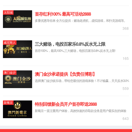
环保
场地
企业
环境
政策法规咨
污染调查与
污染源监测
污染治理
询
修复